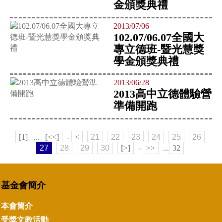
金頒獎典禮
2013/07/06
102.07/06.07全國大
專立德班-暨光慧獎
學金頒獎典禮
2013/06/28
2013高中立德體驗營
準備開跑
[1]
...
[<<]
-
<
21
22
23
24
25
26
27
28
29
30
[>]
-
>>
...
32
基金會簡介
本會簡介
受獎文教活動