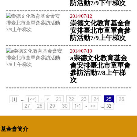
訪活動7/9下午梯次
2014/07/12
崇德文化教育基金會
安排臺北市童軍會參
訪活動7/9上午梯次
2014/07/10
a崇德文化教育基金
會安排臺北市童軍會
參訪活動7/8上午梯
次
[1]
...
[<<]
-
<
21
22
23
24
25
26
27
28
29
30
[>]
-
>>
...
32
基金會簡介