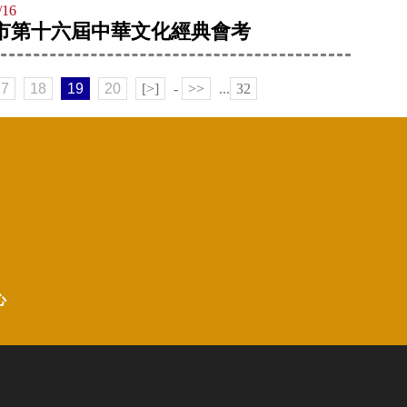
/16
市第十六屆中華文化經典會考
17
18
19
20
[>]
-
>>
...
32
心