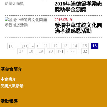
2016年崇德節孝勵志
獎助學金頒獎
2016/05/19
發揚中華道統文化圓
滿孝親感恩活動
[1]
...
[<<]
-
<
11
12
13
14
15
16
17
18
19
20
[>]
-
>>
...
32
基金會簡介
本會簡介
受獎文教活動
活動報導