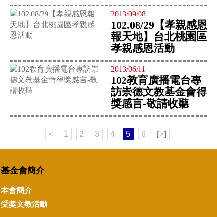
2013/09/08
102.08/29【孝親感恩
報天地】台北桃園區
孝親感恩活動
2013/06/11
102教育廣播電台專
訪崇德文教基金會得
獎感言-敬請收聽
<
1
2
3
4
5
6
[>]
基金會簡介
本會簡介
受獎文教活動