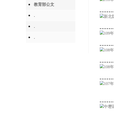
教育部公文
.
.
.