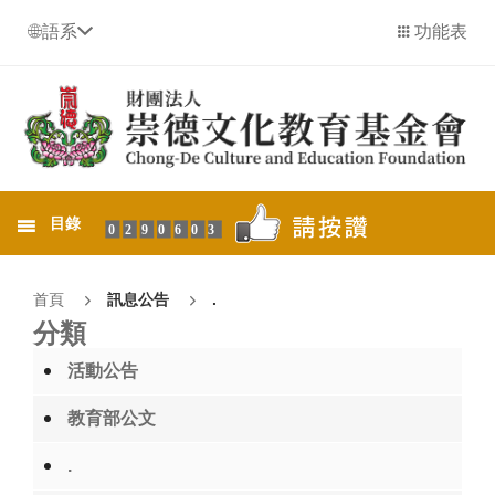
語系
功能表
目錄
0290603
首頁
訊息公告
.
分類
活動公告
教育部公文
.