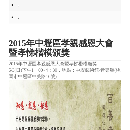
.
.
2015年中壢區孝親感恩大會
暨孝悌楷模頒獎
2015年中壢區孝親感恩大會暨孝悌楷模頒獎
5/3(日)下午1：00~4：30，地點：中壢藝術館-音樂廳(桃
園市中壢區中美路16號)