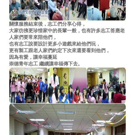
關懷服務結束後，志工們分享心得，
大家彷彿更珍惜家中的長輩一般，也有許多志工答應老
人家們要常來陪他們，
也有志工說要設計更多小遊戲來給他們玩，
更有製工跟老人家們約定下次來還要看到他們，
因為有愛，讓幸福蔓延
崇德青年志工 繼續讓幸福傳下去。