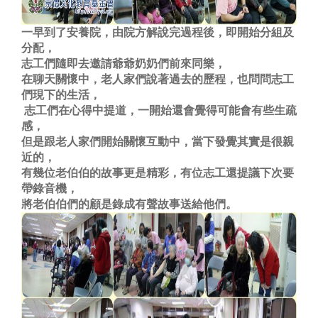
一早到了安養院，由院方解說完過程後，即開始分組及
分配，
志工們隨即去邀請爺爺奶奶們前來同樂，
在聊天關懷中，老人家們說著過去的歷程，也問問志工
們現下的生活，
志工們在心得中提道，一開始還會覺得可能會有些生疏
感，
但是跟老人家們開始關懷互動中，當下發覺其實是很親
近的，
有幾位老伯伯的故事更是精彩，有位志工還提議下次要
帶錄音機，
將老伯伯們的顧是錄成有聲故事送給他們。