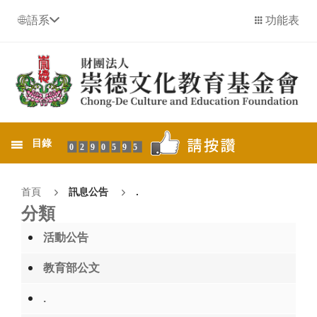
語系
功能表
目錄
0290595
首頁
訊息公告
.
分類
活動公告
教育部公文
.