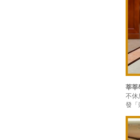
莘莘
不休
發「