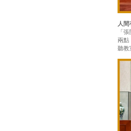
人間
「張
兩點
聽教