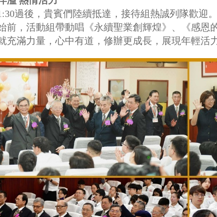
洋溢 熱情活力
1:30過後，貴賓們陸續抵達，接待組熱誠列隊歡
始前，活動組帶動唱《永續聖業創輝煌》、《感恩
就充滿力量，心中有道，修辦更成長，展現年輕活