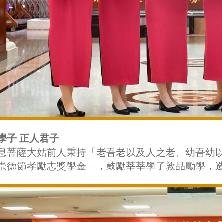
學子 正人君子
息菩薩大姑前人秉持「老吾老以及人之老、幼吾幼以
崇德節孝勵志獎學金」，鼓勵莘莘學子敦品勵學，