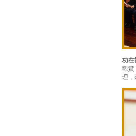
功在
觀賞
理，