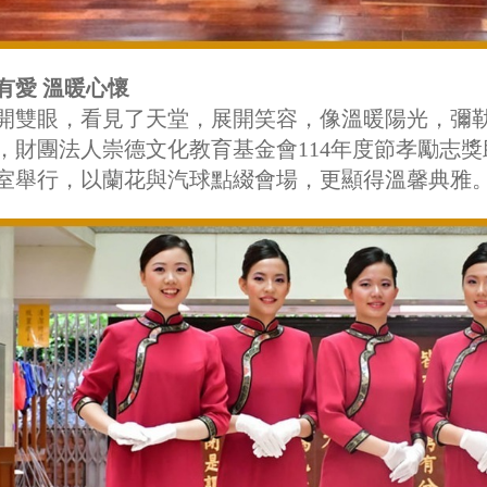
有愛 溫暖心懷
開雙眼，看見了天堂，展開笑容，像溫暖陽光，彌勒家
，財團法人崇德文化教育基金會114年度節孝勵志
室舉行，以蘭花與汽球點綴會場，更顯得溫馨典雅