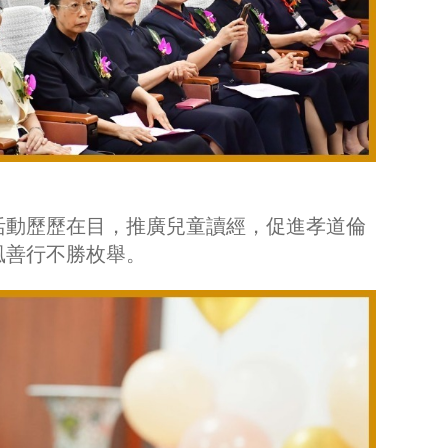
活動歷歷在目，推廣兒童讀經，促進孝道倫
風善行不勝枚舉。