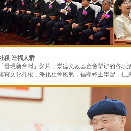
社稷 造福人群
「發現新台灣」影片，崇德文教基金會舉辦的各項
落實文化扎根，淨化社會風氣，倡導終生學習，仁