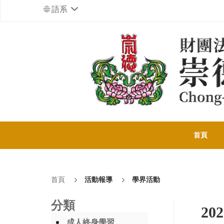
語系
首頁
首頁
活動報導
學界活動
分類
2
成人終身學習