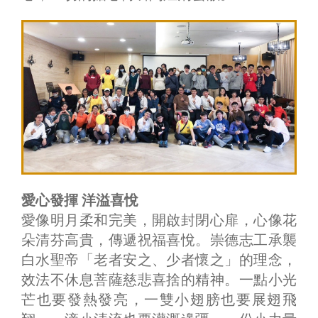
愛心發揮 洋溢喜悅
愛像明月柔和完美，開啟封閉心扉，心像花
朵清芬高貴，傳遞祝福喜悅。崇德志工承襲
白水聖帝「老者安之、少者懷之」的理念，
效法不休息菩薩慈悲喜捨的精神。一點小光
芒也要發熱發亮，一雙小翅膀也要展翅飛