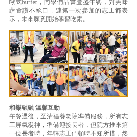
歐式buffet，同學們品嘗豐盛午餐，對美味
蔬食讚不絕口，連第一次參加的志工都表
示，未來願意開始學習吃素。
和樂融融 溫馨互動
午餐過後，至清福養老院準備服務，所有志
工屏氣凝神，準備迎接長者，但院方推來第
一位長者時，年輕志工們頓時不知所措，然