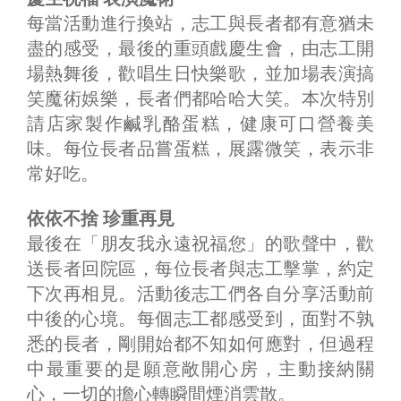
每當活動進行換站，志工與長者都有意猶未
盡的感受，最後的重頭戲慶生會，由志工開
場熱舞後，歡唱生日快樂歌，並加場表演搞
笑魔術娛樂，長者們都哈哈大笑。本次特別
請店家製作鹹乳酪蛋糕，健康可口營養美
味。每位長者品嘗蛋糕，展露微笑，表示非
常好吃。
依依不捨 珍重再見
最後在「朋友我永遠祝福您」的歌聲中，歡
送長者回院區，每位長者與志工擊掌，約定
下次再相見。活動後志工們各自分享活動前
中後的心境。每個志工都感受到，面對不孰
悉的長者，剛開始都不知如何應對，但過程
中最重要的是願意敞開心房，主動接納關
心，一切的擔心轉瞬間煙消雲散。