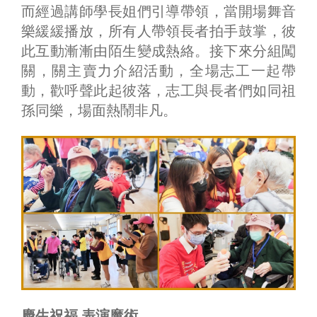
而經過講師學長姐們引導帶領，當開場舞音
樂緩緩播放，所有人帶領長者拍手鼓掌，彼
此互動漸漸由陌生變成熱絡。接下來分組闖
關，關主賣力介紹活動，全場志工一起帶
動，歡呼聲此起彼落，志工與長者們如同祖
孫同樂，場面熱鬧非凡。
慶生祝福 表演魔術