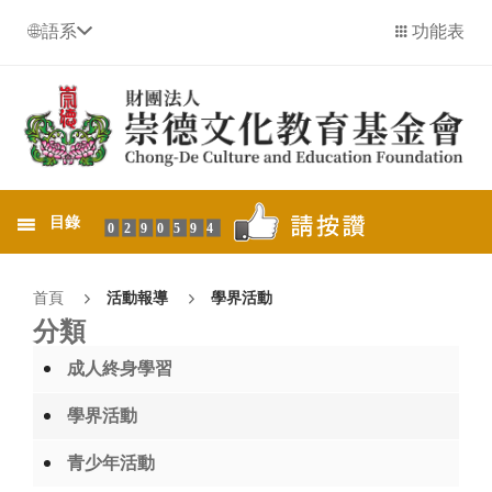
語系
功能表
目錄
0290594
首頁
活動報導
學界活動
分類
成人終身學習
學界活動
青少年活動