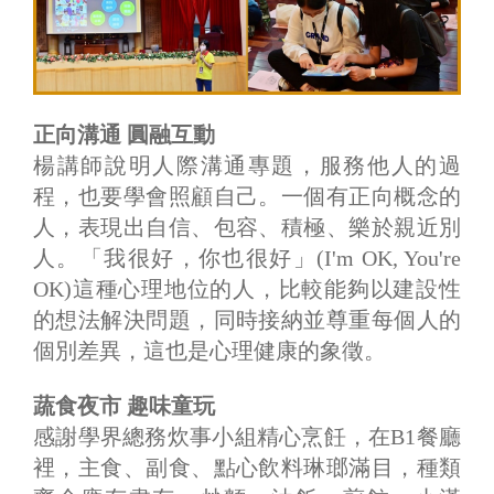
正向溝通 圓融互動
楊講師說明人際溝通專題，服務他人的過
程，也要學會照顧自己。一個有正向概念的
人，表現出自信、包容、積極、樂於親近別
人。「我很好，你也很好」(I'm OK, You're
OK)這種心理地位的人，比較能夠以建設性
的想法解決問題，同時接納並尊重每個人的
個別差異，這也是心理健康的象徵。
蔬食夜市 趣味童玩
感謝學界總務炊事小組精心烹飪，在B1餐廳
裡，主食、副食、點心飲料琳瑯滿目，種類