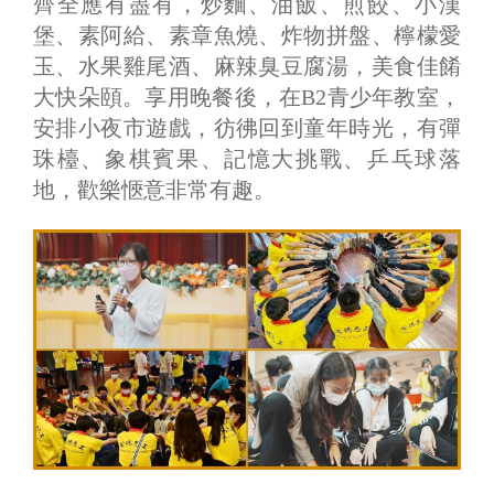
齊全應有盡有，炒麵、油飯、煎餃、小漢
堡、素阿給、素章魚燒、炸物拼盤、檸檬愛
玉、水果雞尾酒、麻辣臭豆腐湯，美食佳餚
大快朵頤。享用晚餐後，在B2青少年教室，
安排小夜市遊戲，彷彿回到童年時光，有彈
珠檯、象棋賓果、記憶大挑戰、乒乓球落
地，歡樂愜意非常有趣。