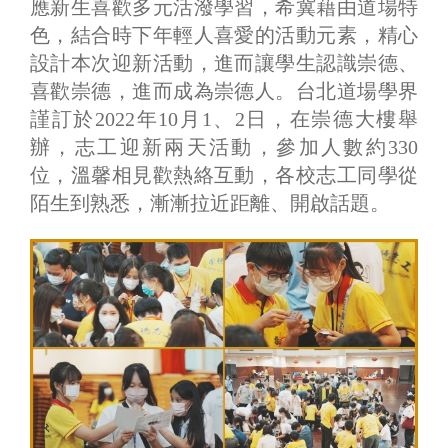
應新生喜歡多元活潑學習，希冀藉由道場特
色，結合時下年輕人喜愛的活動元素，精心
設計本次迎新活動，進而讓學生認識崇德、
喜歡崇德，進而成為崇德人。台北道場學界
謹訂於2022年10月1、2日，在崇德大樓舉
辦，志工迎新兩天活動，參加人數約330
位，溫馨相見歡熱絡互動，各校志工同學從
陌生到熟悉，漸漸拉近距離、開啟話題。