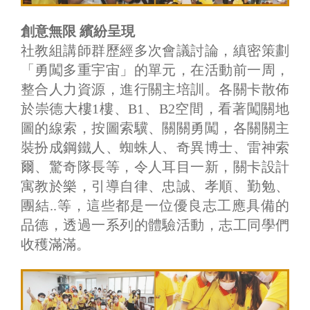
創意無限 繽紛呈現
社教組講師群歷經多次會議討論，縝密策劃
「勇闖多重宇宙」的單元，在活動前一周，
整合人力資源，進行關主培訓。各關卡散佈
於崇德大樓1樓、B1、B2空間，看著闖關地
圖的線索，按圖索驥、關關勇闖，各關關主
裝扮成鋼鐵人、蜘蛛人、奇異博士、雷神索
爾、驚奇隊長等，令人耳目一新，關卡設計
寓教於樂，引導自律、忠誠、孝順、勤勉、
團結..等，這些都是一位優良志工應具備的
品德，透過一系列的體驗活動，志工同學們
收穫滿滿。