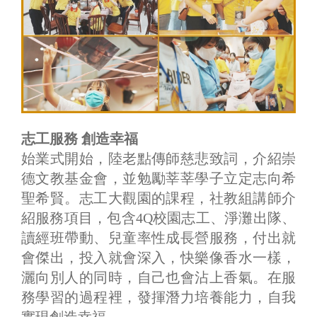
志工服務 創造幸福
始業式開始，陸老點傳師慈悲致詞，介紹崇
德文教基金會，並勉勵莘莘學子立定志向希
聖希賢。志工大觀園的課程，社教組講師介
紹服務項目，包含4Q校園志工、淨灘出隊、
讀經班帶動、兒童率性成長營服務，付出就
會傑出，投入就會深入，快樂像香水一樣，
灑向別人的同時，自己也會沾上香氣。在服
務學習的過程裡，發揮潛力培養能力，自我
實現創造幸福。