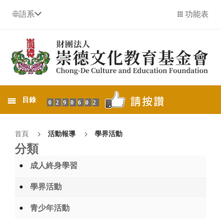
語系
功能表
目錄
0290602
首頁
活動報導
學界活動
分類
成人終身學習
學界活動
青少年活動