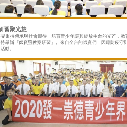
研習聚光慧
年界秉持傳承與社會期待，培育青少年讓其綻放生命的光芒，教育
，特舉辦『師資暨教案研習』。來自全台的師資們，因應防疫守
習活動。