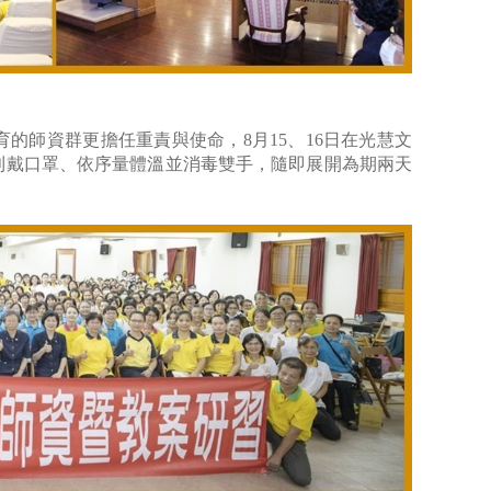
的師資群更擔任重責與使命，8月15、16日在光慧文
則戴口罩、依序量體溫並消毒雙手，隨即展開為期兩天