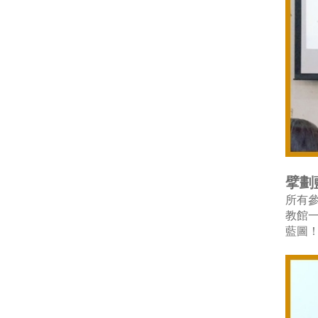
擘劃
所有
教館
藍圖