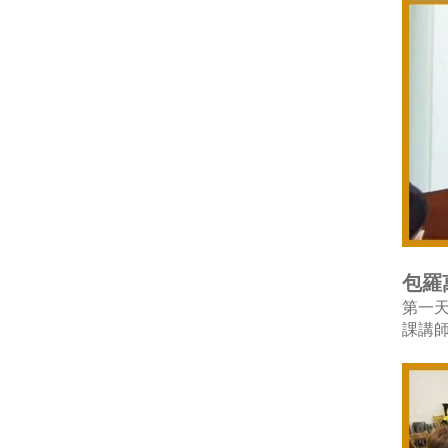
包羅
第一
課講