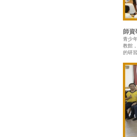
師資
青少
教館
的研