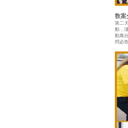
敎案
第二
動，
動萬
問必