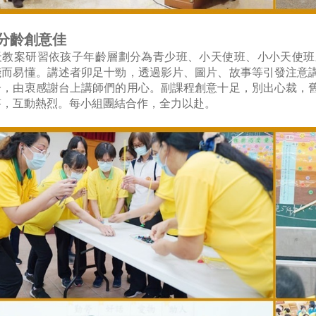
分齡創意佳
天教案研習依孩子年齡層劃分為青少班、小天使班、小小天使班
淺而易懂。講述者卯足十勁，透過影片、圖片、故事等引發注意
分，由衷感謝台上講師們的用心。副課程創意十足，別出心裁，
答，互動熱烈。每小組團結合作，全力以赴。