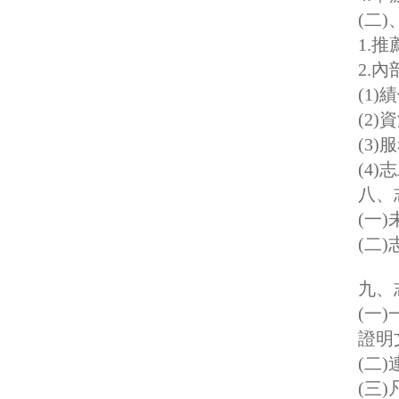
(二
1.
2.
(1
(2
(3
(4
八、
(一
(二
九、
(一
證明
(二
(三