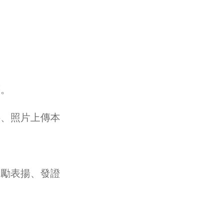
等。
料、照片上傳本
獎勵表揚、發證