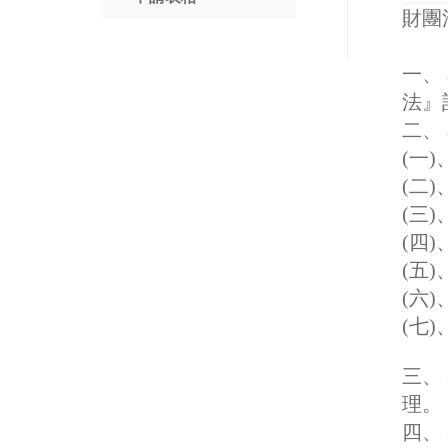
財團
一、
法』
二、
(一
(二
(三
(四
(五
(六
(七
三、
理。
四、