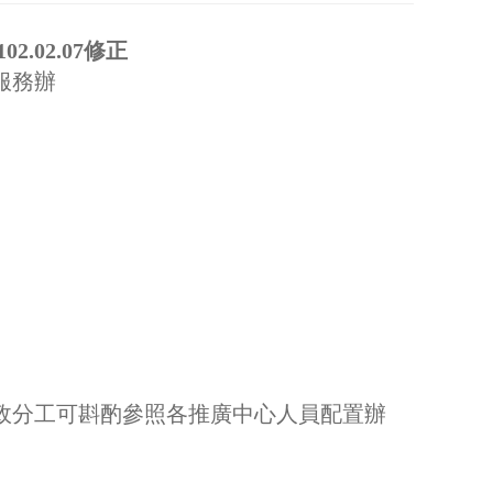
.07
修正
服務辦
政分工可斟酌參照各推廣中心人員配置辦