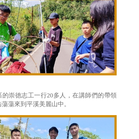
北區的崇徳志工一行20多人，在講師們的帶領
浩蕩蕩來到平溪美麗山中。