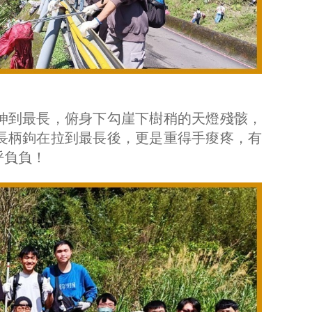
伸到最長，俯身下勾崖下樹稍的天燈殘骸，
長柄鉤在拉到最長後，更是重得手痠疼，有
呼負負！