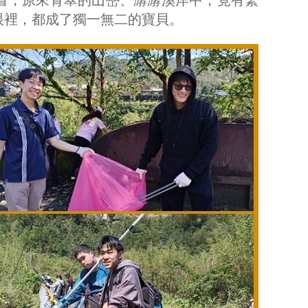
看，原來青翠的山巒、潺潺溪岸中，竟有繁
眼裡，都成了獨一無二的寶貝。