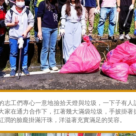
的志工們專心一意地撿拾天燈與垃圾，一下子有人
大家在通力合作下，扛著幾大滿袋垃圾，手披掛著
紅潤的臉龐掛滿汗珠，洋溢著充實滿足的笑容。