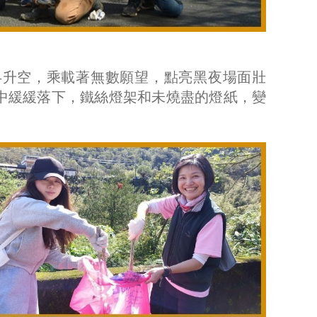
冉升空，乘載著無數願望，點亮黑夜場面壯
中緩緩落下，鐵絲燈架和未燒盡的燈紙，變