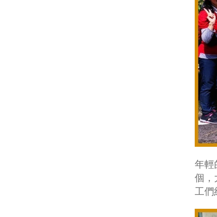
年輕
個，
工們