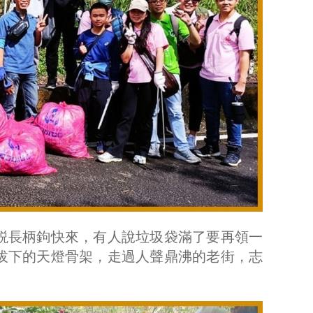
説長柄鉤快來，有人說垃圾袋滿了要再領一
拔下的天燈骨架，走過人聲鼎沸的老街，志