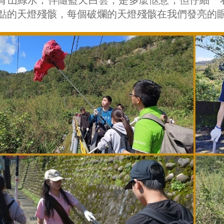
青山綠水，伴隨藍天白雲，是多麼愜意；但仔細一
點的天燈殘骸，每個破爛的天燈殘骸在我們發亮的