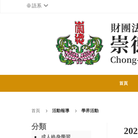
語系
首頁
首頁
活動報導
學界活動
分類
2
成人終身學習