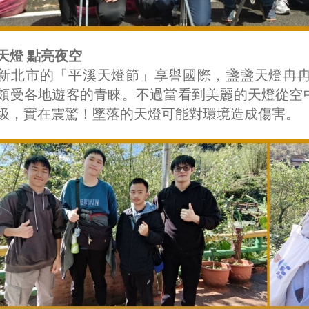
天燈 點亮夜空
新北市的「平溪天燈節」享譽國際，盞盞天燈冉
頗受各地遊客的青睞。不過當看到美麗的天燈從空
圾，實在震驚！墜落的天燈可能對環境造成傷害。