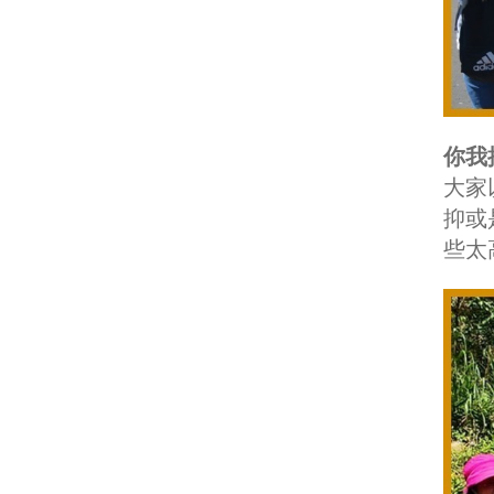
你我
大家
抑或
些太