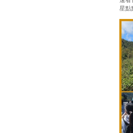
遠看
星點