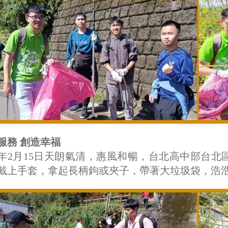
服務 創造幸福
25年2月15日天朗氣清，惠風和暢，台北高中部台
戴上手套，拿起長柄鉤或夾子，帶著大垃圾袋，浩