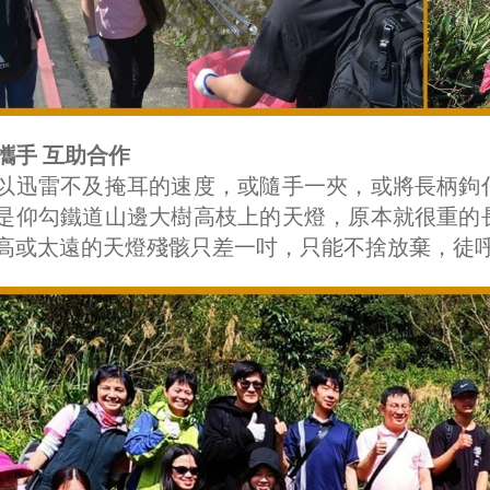
攜手 互助合作
以迅雷不及掩耳的速度，或隨手一夾，或將長柄鉤
是仰勾鐵道山邊大樹高枝上的天燈，原本就很重的
高或太遠的天燈殘骸只差一吋，只能不捨放棄，徒