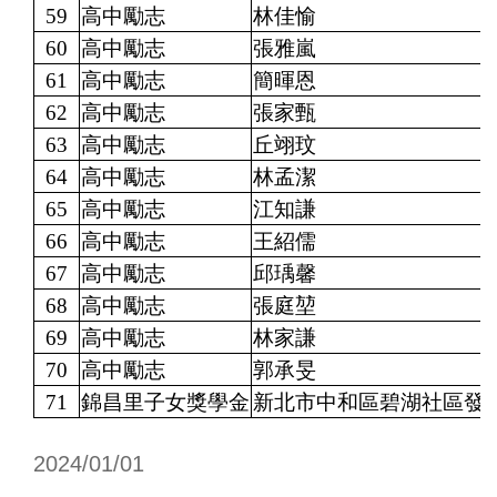
59
高中勵志
林佳愉
60
高中勵志
張雅嵐
61
高中勵志
簡暉恩
62
高中勵志
張家甄
63
高中勵志
丘翊玟
64
高中勵志
林孟潔
65
高中勵志
江知謙
66
高中勵志
王紹儒
67
高中勵志
邱瑀馨
68
高中勵志
張庭堃
69
高中勵志
林家謙
70
高中勵志
郭承旻
71
錦昌里子女獎學金
新北市中和區碧湖社區發
2024/01/01