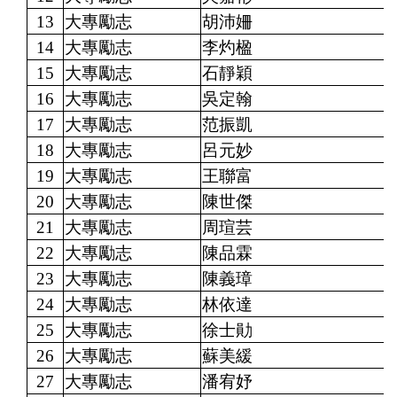
13
大專勵志
胡沛姍
14
大專勵志
李灼楹
15
大專勵志
石靜穎
16
大專勵志
吳定翰
17
大專勵志
范振凱
18
大專勵志
呂元妙
19
大專勵志
王聯富
20
大專勵志
陳世傑
21
大專勵志
周瑄芸
22
大專勵志
陳品霖
23
大專勵志
陳義璋
24
大專勵志
林依達
25
大專勵志
徐士勛
26
大專勵志
蘇美緩
27
大專勵志
潘宥妤