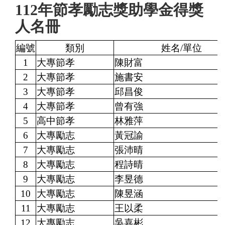
112年節孝勵志獎助學金得獎
人名冊
編號
類別
姓名/單位
1
大專節孝
陳財富
2
大專節孝
施書安
3
大專節孝
邱昌俊
4
大專節孝
曾有強
5
高中節孝
林雅萍
6
大專勵志
黃冠諭
7
大專勵志
張沛晴
8
大專勵志
程詩晴
9
大專勵志
李昱德
10
大專勵志
陳昱涵
11
大專勵志
王以柔
12
大專勵志
吳嘉彬