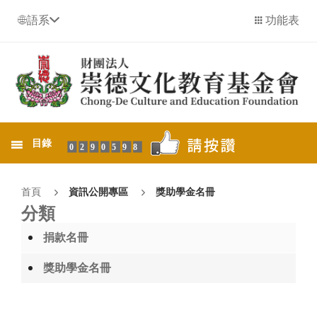
語系
功能表
目錄
0290598
首頁
資訊公開專區
獎助學金名冊
分類
捐款名冊
獎助學金名冊