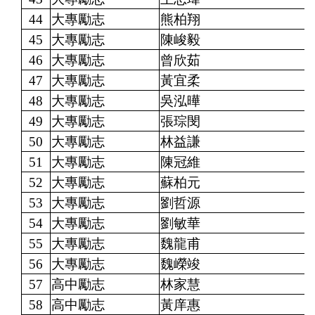
44
大專勵志
熊柏翔
45
大專勵志
陳峻毅
46
大專勵志
曾欣茹
47
大專勵志
黃宜柔
48
大專勵志
吳泓曄
49
大專勵志
張琮閔
50
大專勵志
林益謙
51
大專勵志
陳冠維
52
大專勵志
蘇柏元
53
大專勵志
劉哲源
54
大專勵志
劉敏華
55
大專勵志
魏龍甫
56
大專勵志
魏嶸竣
57
高中勵志
林家慧
58
高中勵志
黃庠惠