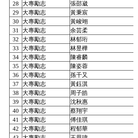
28
大專勵志
張邵崴
29
大專勵志
黃秉宸
30
大專勵志
黃峻翊
31
大專勵志
余芸柔
32
大專勵志
林郁珩
33
大專勵志
林昱樺
34
大專勵志
陳睿麟
35
大專勵志
陳姿蓉
36
大專勵志
孫千又
37
大專勵志
黃鈺淇
38
大專勵志
周子皓
39
大專勵志
沈秋惠
40
大專勵志
蔡翔宇
41
大專勵志
傅佳琪
42
大專勵志
程郁華
43
大專勵志
王思瑋