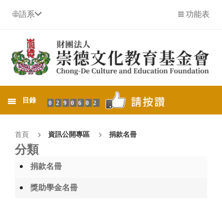
語系
功能表
目錄
0290602
首頁
資訊公開專區
捐款名冊
分類
捐款名冊
獎助學金名冊