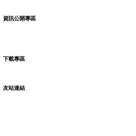
青少年活動
資訊公開專區
捐款名冊
獎助學金名冊
下載專區
申請表格
友站連結
教育部教育基金會資訊網
崇德光慧全球孝道推廣中心
崇德光慧讀經教育推廣中心
臺北市士林社區大學