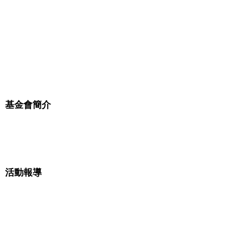
基金會簡介
本會簡介
受獎文教活動
活動報導
成人終身學習
學界活動